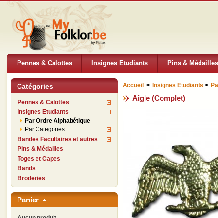
Pennes & Calottes
Insignes Etudiants
Pins & Médailles
Accueil
>
Insignes Etudiants
>
Pa
Catégories
Aigle (Complet)
Pennes & Calottes
Insignes Etudiants
Par Ordre Alphabétique
Par Catégories
Bandes Facultaires et autres
Pins & Médailles
Toges et Capes
Bands
Broderies
Panier
Aucun produit